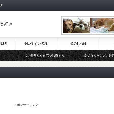
グ
番好き
大型犬
飼いやすい犬種
犬のしつけ
犬の外耳炎を自宅で治療する
老犬なんだけど、最近水をよく
スポンサーリンク