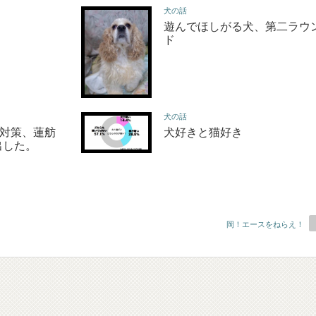
犬の話
遊んでほしがる犬、第二ラウ
ド
犬の話
に対策、蓮舫
犬好きと猫好き
出した。
岡！エースをねらえ！