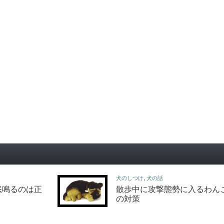
犬のしつけ
,
犬の話
怒鳴るのは正
散歩中に攻撃態勢に入るわん
の対策