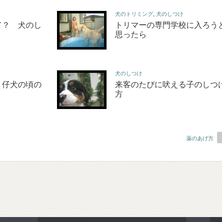
犬のトリミング
,
犬のしつけ
て？ 犬のし
トリマーの専門学校に入ろう
思ったら
犬のしつけ
、仔犬の頃の
来客のたびに吠える子のしつ
方
薬のあげ方