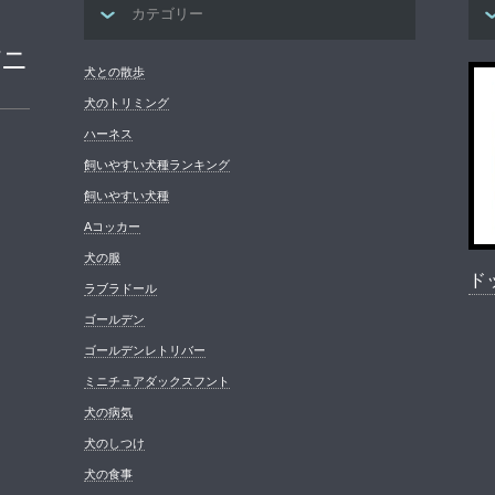
カテゴリー
パニ
犬との散歩
犬のトリミング
ハーネス
飼いやすい犬種ランキング
飼いやすい犬種
Aコッカー
犬の服
ド
ラブラドール
ゴールデン
ゴールデンレトリバー
ミニチュアダックスフント
犬の病気
犬のしつけ
犬の食事