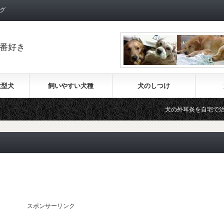
グ
番好き
大型犬
飼いやすい犬種
犬のしつけ
犬の外耳炎を自宅で治療する
スポンサーリンク