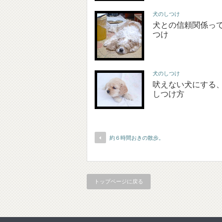
犬のしつけ
犬との信頼関係っ
つけ
犬のしつけ
吠えない犬にする
しつけ方
約６時間おきの散歩。
トップページに戻る