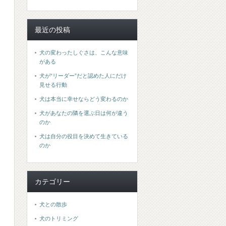
最近の投稿
犬の変わったしぐさは、こんな意味
がある
犬が“リーダー”だと認めた人にだけ
見せる行動
犬は本当に幸せならどう変わるのか
犬があなたの隣を選ぶ日は何が違う
のか
犬は自分の役目を決めて生きている
のか
カテゴリー
犬との散歩
犬のトリミング