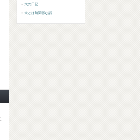
犬の日記
犬とは無関係な話
こ