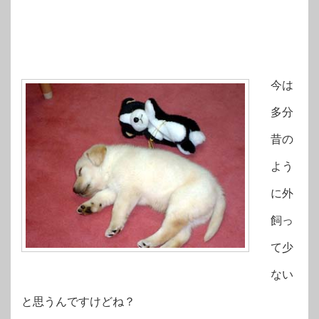
今は
多分
昔の
よう
に外
飼っ
て少
ない
と思うんですけどね？