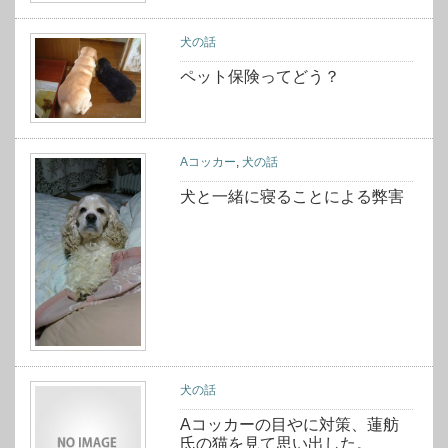
犬の話
ペット保険ってどう？
Aコッカー
,
犬の話
犬と一緒に寝ることによる弊害
犬の話
Aコッカーの目やに対策、蓮舫
氏の猫を見て思い出した。