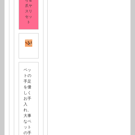
り＆
爪ヤ
スリ
セッ
ト
ペッ
トの
手足
を優
しく
お手
入
れ、
大事
なペ
ット
の手