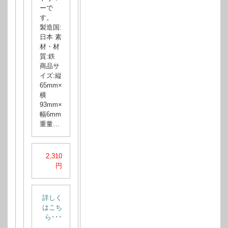
ーで
す。
製造国:
日本 素
材・材
質:鉄
商品サ
イズ:縦
65mm×
横
93mm×
幅6mm
重量…
2,310
円
詳しく
はこち
ら･･･