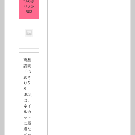
つめき
りS S-
B03
商品
説明
「つ
めき
りS
S-
B03」
は、
ネイ
ルカ
ット
に最
適な
ペッ