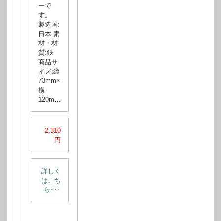
ーで
す。
製造国:
日本 素
材・材
質:鉄
商品サ
イズ:縦
73mm×
横
120m…
2,310
円
詳しく
はこち
ら･･･