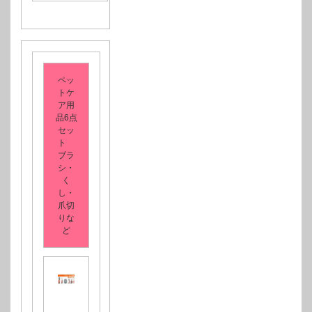
ペッ
トケ
ア用
品6点
セッ
ト
ブラ
シ・
く
し・
爪切
りな
ど