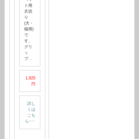
ト用
爪切
り
(犬・
猫用)
で
す。
グリ
ッ
プ…
1,825
円
詳し
くは
こち
ら･･･