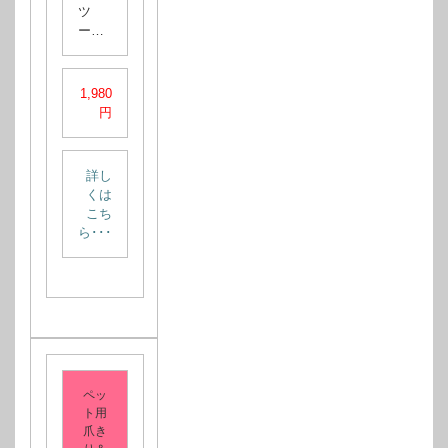
ツ
ー…
1,980
円
詳し
くは
こち
ら･･･
ペッ
ト用
爪き