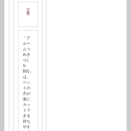
「グ
ルー
ムつ
めき
りL
S-
B01」
は、
ペッ
トの
爪が
楽に
カッ
トで
きる
持ち
やす