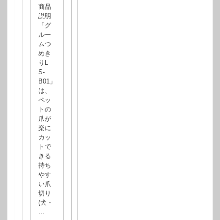
商品
説明
「グ
ルー
ムつ
めき
りL
S-
B01」
は、
ペッ
トの
爪が
楽に
カッ
トで
きる
持ち
やす
い爪
切り
(犬・
…