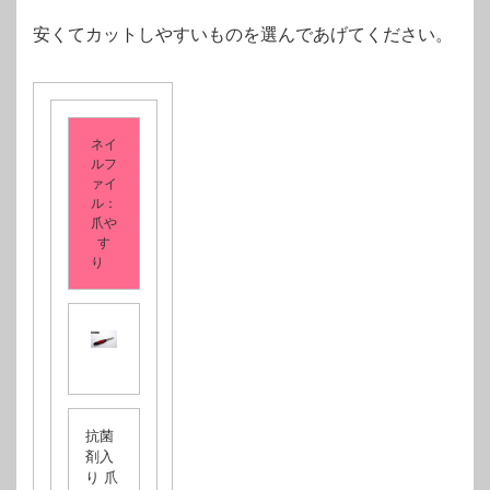
安くてカットしやすいものを選んであげてください。
ネイ
ルフ
ァイ
ル：
爪や
す
り
抗菌
剤入
り 爪