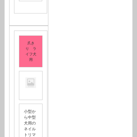
爪き
り ラ
イフ犬
用
小型か
ら中型
犬用の
ネイル
トリマ