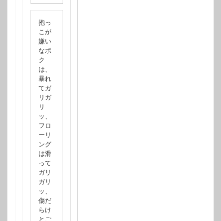
抱っ
こが
嫌い
なボ
ク
は、
暴れ
てガ
リガ
リ
ッ、
フロ
ーリ
ング
は滑
って
ガリ
ガリ
ッ、
傷だ
らけ
とご