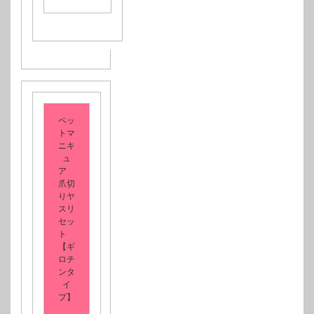
ペッ
トマ
ニキ
ュ
ア
爪切
りヤ
スリ
セッ
ト
【ギ
ロチ
ンタ
イ
プ】