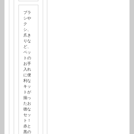
ブラ
シや
ク
シ、
爪き
りな
ど、
ペッ
トの
お手
入れ
に便
利な
キッ
トが
揃っ
たお
徳な
セッ
ト！
赤と
黒の