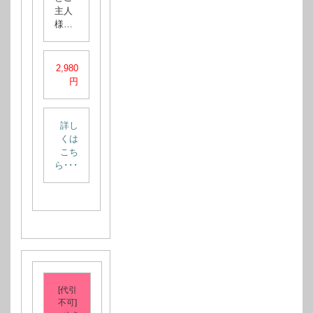
主人
様…
2,980
円
詳し
くは
こち
ら･･･
[代引
不可]