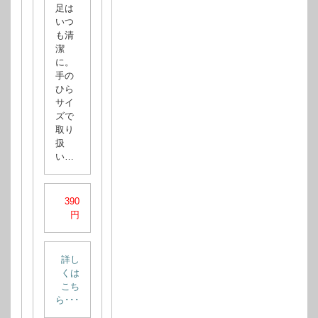
足は
いつ
も清
潔
に。
手の
ひら
サイ
ズで
取り
扱
い…
390
円
詳し
くは
こち
ら･･･