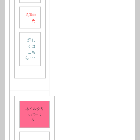
2,155
円
詳し
くは
こち
ら･･･
ネイルクリ
ッパー：
Ｓ