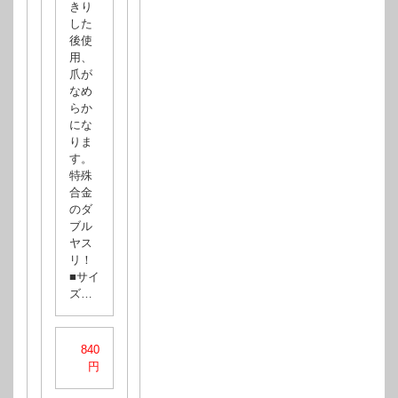
きり
した
後使
用、
爪が
なめ
らか
にな
りま
す。
特殊
合金
のダ
ブル
ヤス
リ！
■サイ
ズ…
840
円