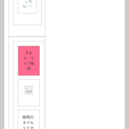
こち
ら･･･
爪き
り ラ
イフ猫
用
猫用の
ネイル
トリマ