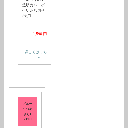
透明カバーが
付いた爪切り
(犬用…
1,590 円
詳しくはこち
ら･･･
グルー
ムつめ
きりL
S-B01