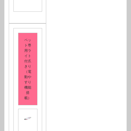
ペッ
ト専
用ラ
イト
付爪
きり
（電
動や
すり
機能
搭
載）