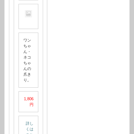
ワン
ちゃ
ん・
ネコ
ちゃ
んの
爪き
り。
1,806
円
詳し
くは