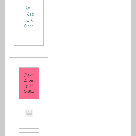
詳し
くは
こち
ら･･･
グルー
ムつめ
きりL
S-B01