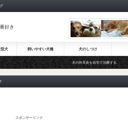
グ
番好き
大型犬
飼いやすい犬種
犬のしつけ
犬の外耳炎を自宅で治療する
老
？
スポンサーリンク