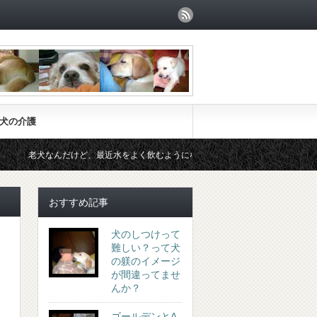
犬の介護
犬なんだけど、最近水をよく飲むようになったと相談されました。
ス
おすすめ記事
犬のしつけって
難しい？って犬
の躾のイメージ
が間違ってませ
んか？
ゴールデンとA