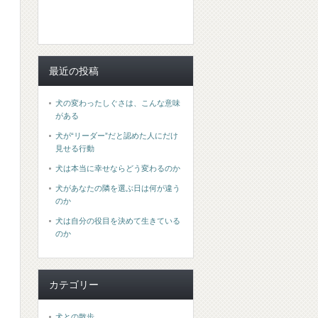
最近の投稿
犬の変わったしぐさは、こんな意味
がある
犬が“リーダー”だと認めた人にだけ
見せる行動
犬は本当に幸せならどう変わるのか
犬があなたの隣を選ぶ日は何が違う
のか
犬は自分の役目を決めて生きている
のか
カテゴリー
犬との散歩