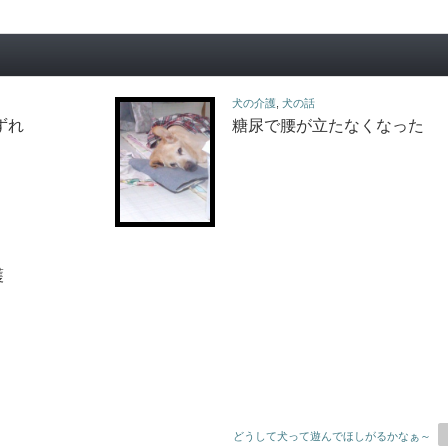
犬の介護
,
犬の話
ずれ
糖尿で腰が立たなくなった
護
どうして犬って遊んでほしがるかなぁ～