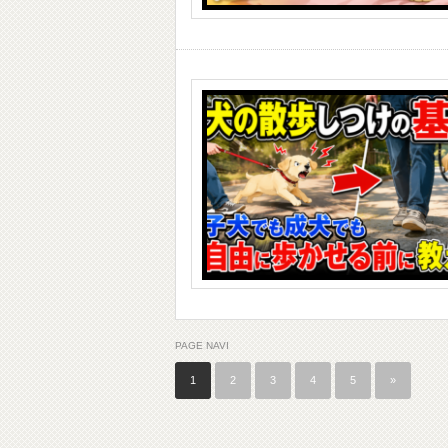
PAGE NAVI
1
2
3
4
5
»