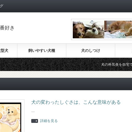
グ
番好き
大型犬
飼いやすい犬種
犬のしつけ
犬の外耳炎を自宅で治療する
犬の変わったしぐさは、こんな意味がある
…
詳細を見る