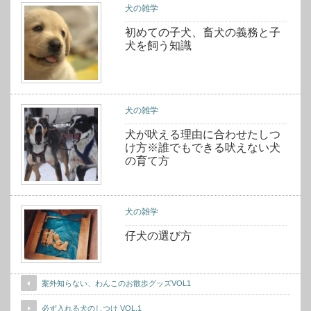
犬の雑学
初めての子犬、畜犬の義務と子
犬を飼う知識
犬の雑学
犬が吠える理由に合わせたしつ
け方※誰でもできる吠えない犬
の育て方
犬の雑学
仔犬の選び方
案外知らない、わんこのお散歩グッズVOL1
必ず入れる犬のしつけ VOL.1