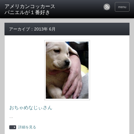
アメリカンコッカース
menu
パニエルが１番好き
アーカイブ：2013年 6月
おちゃめなじぃさん
…
詳細を見る