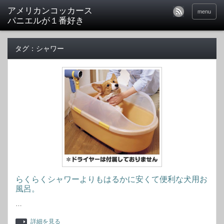
アメリカンコッカース
menu
パニエルが１番好き
タグ：シャワー
らくらくシャワーよりもはるかに安くて便利な犬用お
風呂。
…
詳細を見る