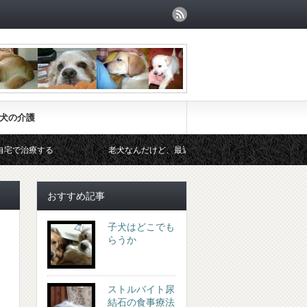
犬の介護
する
老犬なんだけど、最近水をよく飲むようになったと相談されま
おすすめ記事
子犬はどこでも
ッ
らうか
ストルバイト尿
結石の食事療法