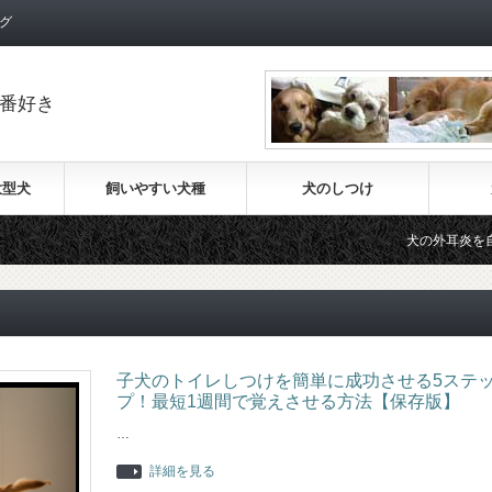
グ
番好き
大型犬
飼いやすい犬種
犬のしつけ
犬の外耳炎を自宅で治療
子犬のトイレしつけを簡単に成功させる5ステ
プ！最短1週間で覚えさせる方法【保存版】
…
詳細を見る