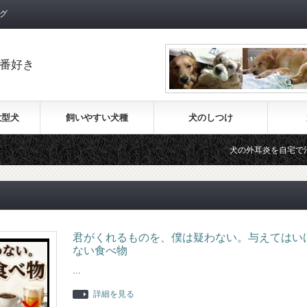
グ
番好き
大型犬
飼いやすい犬種
犬のしつけ
犬の外耳炎を自宅で治療する
君がくれるものを、僕は疑わない。与えてはい
ない食べ物
…
詳細を見る