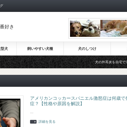
グ
番好き
大型犬
飼いやすい犬種
犬のしつけ
犬の外耳炎を自宅で治療する
アメリカンコッカースパニエル激怒症は何歳で
症？【性格や原因を解説】
…
詳細を見る