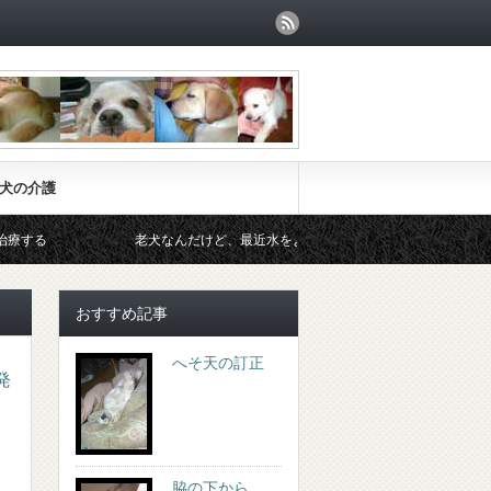
犬の介護
老犬なんだけど、最近水をよく飲むようになったと相談されました。
おすすめ記事
へそ天の訂正
発
脇の下から