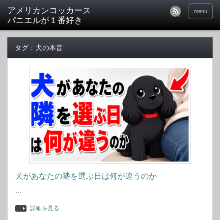
アメリカンコッカース
menu
パニエルが１番好き
タグ：犬の本音
犬があなたの隣を選ぶ日は何が違うのか
…
詳細を見る