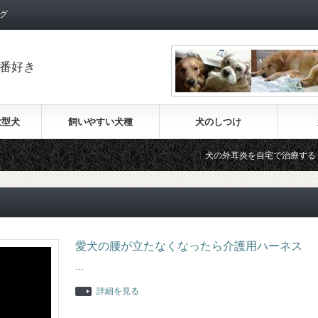
グ
番好き
大型犬
飼いやすい犬種
犬のしつけ
犬の外耳炎を自宅で治療する
愛犬の腰が立たなくなったら介護用ハーネス
…
詳細を見る