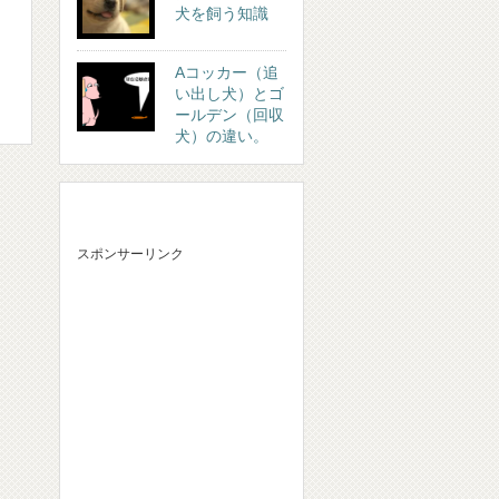
犬を飼う知識
Aコッカー（追
い出し犬）とゴ
ールデン（回収
犬）の違い。
スポンサーリンク