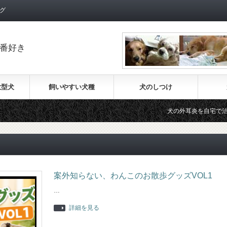
グ
番好き
大型犬
飼いやすい犬種
犬のしつけ
犬の外耳炎を自宅で治療する
案外知らない、わんこのお散歩グッズVOL1
…
詳細を見る