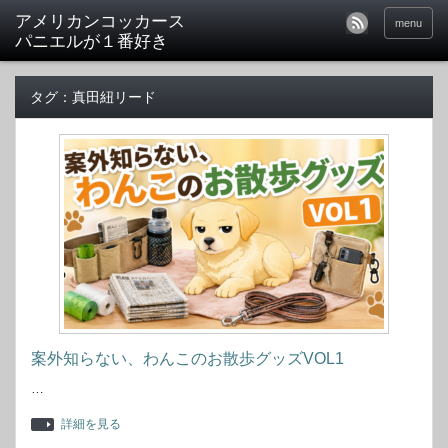
アメリカンコッカース
menu
パニエルが１番好き
タグ：真田紐リード
案外知らない、わんこのお散歩グッズVOL1
…
詳細を見る