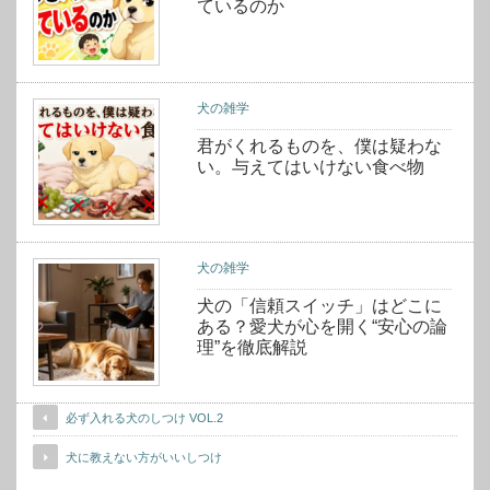
ているのか
犬の雑学
君がくれるものを、僕は疑わな
い。与えてはいけない食べ物
犬の雑学
犬の「信頼スイッチ」はどこに
ある？愛犬が心を開く“安心の論
理”を徹底解説
必ず入れる犬のしつけ VOL.2
犬に教えない方がいいしつけ